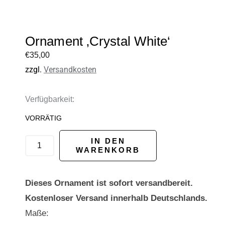
Ornament ‚Crystal White‘
€
35,00
zzgl.
Versandkosten
Ornament
Verfügbarkeit:
'Crystal
VORRÄTIG
White'
IN DEN
Menge
WARENKORB
Dieses Ornament ist sofort versandbereit.
Kostenloser Versand innerhalb Deutschlands.
Maße: